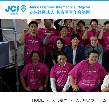
公益社団法人 名古屋青年会議所
SNS
入会案内
Facebook
I
メンバー募集（入会案内
JCI名古屋とは
HOME
入会案内
入会申込フォーム
理事長挨拶・スローガン