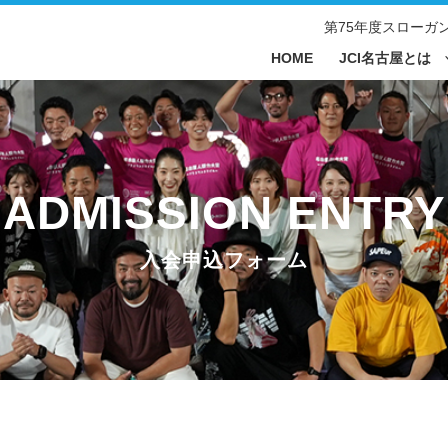
第75年度スローガ
HOME
JCI名古屋とは
青年会議
日本青年
入会の流
交通アク
入会申込
入会申込フォーム
情報公開
入会に関
x
nstagram
Youtube
LIN
組織構成
）
メンバーインタビュー一覧
名古屋青
SDGs
アットナ
名古屋青年会議所とは