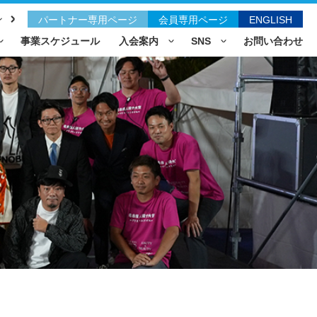
ン
パートナー専用ページ
会員専用ページ
ENGLISH
事業スケジュール
入会案内
SNS
お問い合わせ
所（JC）とは
会議所とは
れ・資格・費用
セス
フォーム
資料
するお問い合わせ
E
（委員会一覧）
年会議所から生まれた事業
への取り組み
ゴヤモニュメントについて