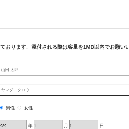
世界会議
マズモッ
75周年
対応しております。添付される際は容量を1MB以内でお願い
男性
女性
年
月
日